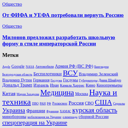
Общество
От ФИФА и УЕФА потребовали вернуть Россию
Общество
Милонов предложил разработать школьную
форму в стиле императорской России
Метки
Армия РФ (ВС РФ)
Google
Автомобили
Apple
NASA
Бангладеш
ВСУ
Беспилотники
Владимир Зеленский
Белгородская область
Госдумы
Владимир Путин
Германия
Диана Шнайдер
Госдума
Губернаторы
Дональд Трамп
Кино
Израиль
Иран
Кинопремьеры
Камала Харрис
Наука и
Медицина
Китая
Москва
Мария Захарова
техника
США
Россия
СВО
Роскосмос
ПВО
РФ
РАН
Сериалы
Украина
курская область
Франции
Франция
ХАМАС
минобороны
сборной России
олимпиада
мобилизация на Украине
спецоперация на Украине