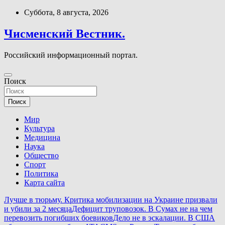
Перейти
Суббота, 8 августа, 2026
к
содержимому
Чисменский Вестник.
Российский информационный портал.
Поиск
Поиск
Мир
Культура
Медицина
Наука
Общество
Спорт
Политика
Карта сайта
Лучше в тюрьму. Критика мобилизации на Украине призвали
и убили за 2 месяца
Дефицит труповозок. В Сумах не на чем
перевозить погибших боевиков
Дело не в эскалации. В США