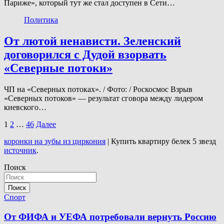
Париже», который тут же стал доступен в Сети…
Политика
От лютой ненависти. Зеленский
договорился с Дудой взорвать
«Северные потоки»
ЧП на «Северных потоках». / Фото: / Роскосмос Взрыв
«Северных потоков» — результат сговора между лидером
киевского…
Пагинация
1
2
…
46
Далее
записей
коронки на зубы из циркония
| Купить квартиру белек 5 звезд
источник
.
Поиск
Поиск
Спорт
От ФИФА и УЕФА потребовали вернуть Россию