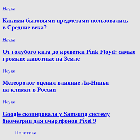
Наука
Какими бытовыми предметами пользовались
в Средние века?
Наука
От голубого кита до креветки Pink Floyd: самые
громкие животные на Земле
Наука
Метеоролог оценил влияние Ла-Нинья
на климат в России
Наука
Google скопировала у Samsung систему
биометрии для смартфонов Pixel 9
Политика