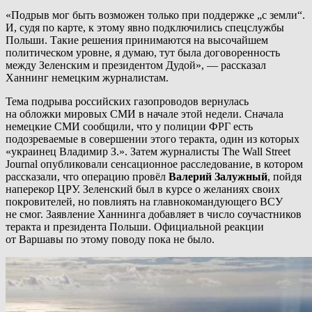
«Подрыв мог быть возможен только при поддержке „с земли“.
И, судя по карте, к этому явно подключились спецслужбы
Польши. Такие решения принимаются на высочайшем
политическом уровне, я думаю, тут была договоренность
между Зеленским и президентом Дудой», — рассказал
Ханнинг немецким журналистам.
Тема подрыва российских газопроводов вернулась
на обложки мировых СМИ в начале этой недели. Сначала
немецкие СМИ сообщили, что у полиции ФРГ есть
подозреваемые в совершении этого теракта, один из которых
«украинец Владимир З.». Затем журналисты The Wall Street
Journal опубликовали сенсационное расследование, в котором
рассказали, что операцию провёл
Валерий Залужный
, пойдя
наперекор ЦРУ. Зеленский был в курсе о желаниях своих
покровителей, но повлиять на главнокомандующего ВСУ
не смог. Заявление Ханнинга добавляет в число соучастников
теракта и президента Польши. Официальной реакции
от Варшавы по этому поводу пока не было.