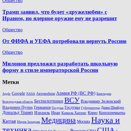
Общество
Трамп заявил, что будет «дружелюбен» с
Ираном, но ядерное оружие ему не разрешит
Общество
От ФИФА и УЕФА потребовали вернуть Россию
Общество
Милонов предложил разработать школьную
форму в стиле императорской России
Метки
Армия РФ (ВС РФ)
Google
Автомобили
Apple
NASA
Бангладеш
ВСУ
Беспилотники
Владимир Зеленский
Белгородская область
Госдумы
Владимир Путин
Германия
Диана Шнайдер
Госдума
Губернаторы
Дональд Трамп
Кино
Израиль
Иран
Кинопремьеры
Камала Харрис
Наука и
Медицина
Китая
Москва
Мария Захарова
техника
США
Россия
СВО