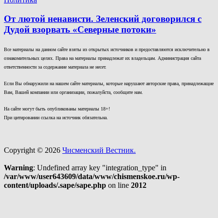
От лютой ненависти. Зеленский договорился с
Дудой взорвать «Северные потоки»
Все материалы на данном сайте взяты из открытых источников и предоставляются исключительно в
ознакомительных целях. Права на материалы принадлежат их владельцам. Администрация сайта
ответственности за содержание материала не несет.
Если Вы обнаружили на нашем сайте материалы, которые нарушают авторские права, принадлежащие
Вам, Вашей компании или организации, пожалуйста, сообщите нам.
На сайте могут быть опубликованы материалы 18+!
При цитировании ссылка на источник обязательна.
Copyright © 2026
Чисменский Вестник.
Warning
: Undefined array key "integration_type" in
/var/www/user643609/data/www/chismenskoe.ru/wp-
content/uploads/.sape/sape.php
on line
2012