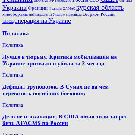
Роскосмос
ПВО
РФ
РАН
Сериалы
Украина
курская область
Франции
Франция
ХАМАС
минобороны
сборной России
олимпиада
мобилизация на Украине
спецоперация на Украине
Политика
Политика
Лучше в тюрьму. Критика мобилизации на
Украине призвали и убили за 2 месяца
Политика
Дефицит труповозок. В Сумах не на чем
перевозить погибших боевиков
Политика
Дело не в эскалации. В США объяснили запрет
бить ATACMS по России
Политика