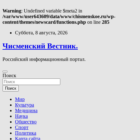
Warning
: Undefined variable $meta2 in
/var/www/user643609/data/www/chismenskoe.ru/wp-
content/themes/newscard/functions.php
on line
285
Перейти
Суббота, 8 августа, 2026
к
содержимому
Чисменский Вестник.
Российский информационный портал.
Поиск
Поиск
Мир
Культура
Медицина
Наука
Общество
Спорт
Политика
Карта сайта