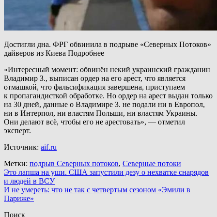
Достигли дна. ФРГ обвинила в подрыве «Северных Потоков»
дайверов из Киева Подробнее
«Интересный момент: обвинён некий украинский гражданин
Владимир З., выписан ордер на его арест, что является
отмашкой, что фальсификация завершена, приступаем
к пропагандисткой обработке. Но ордер на арест выдан только
на 30 дней, данные о Владимире З. не подали ни в Европол,
ни в Интерпол, ни властям Польши, ни властям Украины.
Они делают всё, чтобы его не арестовать», — отметил
эксперт.
Источник:
aif.ru
Метки:
подрыв Северных потоков
,
Северные потоки
Навигация
Это лапша на уши. США запустили дезу о нехватке снарядов
и людей в ВСУ
по
И не умереть: что не так с четвертым сезоном «Эмили в
записям
Париже»
Поиск