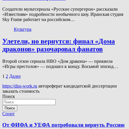
Создатели мультсериала «Русские супергерои» рассказали
«Известиям» подробности необычного шоу. Иранская студия
Sky Frame работает на российском…
Культура
Улетели, но вернутся: финал «Дома
драконов» разочаровал фанатов
Второй сезон сериала HBO «Дом дракона» — приквела
«Игры престолов» — подошел к концу. Восьмой эпизод…
Пагинация
1
2
Далее
записей
https://diss-work.ru
автореферат кандидатской диссертации
заказать стоимость
Поиск
Поиск
Спорт
От ФИФА и УЕФА потребовали вернуть Россию