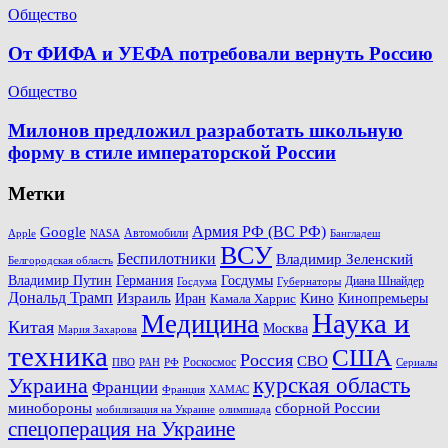
Общество
От ФИФА и УЕФА потребовали вернуть Россию
Общество
Милонов предложил разработать школьную
форму в стиле императорской России
Метки
Армия РФ (ВС РФ)
Google
Автомобили
Apple
NASA
Бангладеш
ВСУ
Беспилотники
Владимир Зеленский
Белгородская область
Госдумы
Владимир Путин
Германия
Диана Шнайдер
Госдума
Губернаторы
Дональд Трамп
Кино
Израиль
Иран
Кинопремьеры
Камала Харрис
Наука и
Медицина
Китая
Москва
Мария Захарова
техника
США
Россия
СВО
Роскосмос
ПВО
РФ
РАН
Сериалы
Украина
курская область
Франции
Франция
ХАМАС
минобороны
сборной России
олимпиада
мобилизация на Украине
спецоперация на Украине