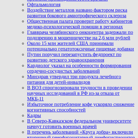
Офтальмология
Воздействие металлов названо фактором риска
развития бокового амиотрофического склероза
Общественная палата проверит работу кабинетов
медико-психологической помощи в регионах
Главврача челябинского онкоцентра задержали по
подозрению в мошенничестве на 2,6 млн рублей
Около 15 млн жителей США принимали
потенциально гепатотоксичные пищевые добавки
Путин поручил перезапустить федпроект по
развитию детского здравоохранения
Кардиолог указал на особенности формирования
сердечно-сосудистых заболеваний
Минздрав утвердил три продукта лечебного
питания для детей-инвалидов
В ВОЗ спрогнозировали трудности в проведении
научных исследований в РФ из-за отказа от
МКБ-11
Избыточное потребление кофе ускоряло снижение
когнитивных способностей
Кадры
В Северо-Кавказском федеральном университете
начнут готовить военных врачей
В перечень заболеваний «Круга добра» включили
вторичный гемофагоцитарный лимфогистиоцитоз