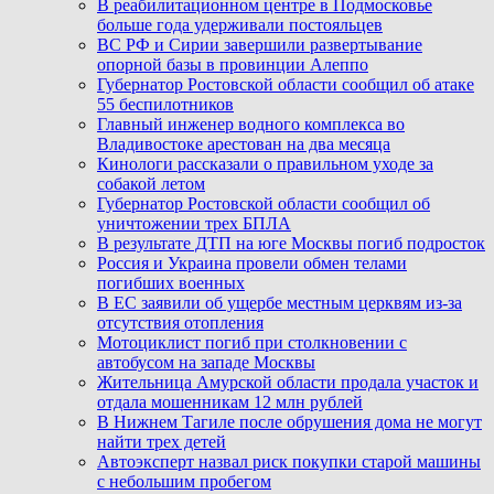
В реабилитационном центре в Подмосковье
больше года удерживали постояльцев
ВС РФ и Сирии завершили развертывание
опорной базы в провинции Алеппо
Губернатор Ростовской области сообщил об атаке
55 беспилотников
Главный инженер водного комплекса во
Владивостоке арестован на два месяца
Кинологи рассказали о правильном уходе за
собакой летом
Губернатор Ростовской области сообщил об
уничтожении трех БПЛА
В результате ДТП на юге Москвы погиб подросток
Россия и Украина провели обмен телами
погибших военных
В ЕС заявили об ущербе местным церквям из-за
отсутствия отопления
Мотоциклист погиб при столкновении с
автобусом на западе Москвы
Жительница Амурской области продала участок и
отдала мошенникам 12 млн рублей
В Нижнем Тагиле после обрушения дома не могут
найти трех детей
Автоэксперт назвал риск покупки старой машины
с небольшим пробегом