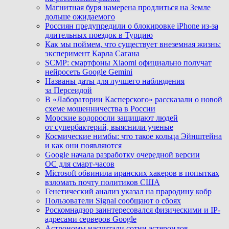
Магнитная буря намерена продлиться на Земле
дольше ожидаемого
Россиян предупредили о блокировке iPhone из-за
длительных поездок в Турцию
Как мы поймем, что существует внеземная жизнь:
эксперимент Карла Сагана
SCMP: смартфоны Xiaomi официально получат
нейросеть Google Gemini
Названы даты для лучшего наблюдения
за Персеидой
В «Лаборатории Касперского» рассказали о новой
схеме мошенничества в России
Морские водоросли защищают людей
от супербактерий, выяснили ученые
Космические нимбы: что такое кольца Эйнштейна
и как они появляются
Google начала разработку очередной версии
ОС для смарт-часов
Microsoft обвинила иранских хакеров в попытках
взломать почту политиков США
Генетический анализ указал на прародину кобр
Пользователи Signal сообщают о сбоях
Роскомнадзор заинтересовался физическими и IP-
адресами серверов Google
Астрономы насчитали сотни астероидов