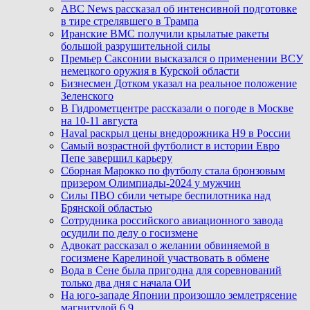
ABC News рассказал об интенсивной подготовке
в тире стрелявшего в Трампа
Иранские ВМС получили крылатые ракеты
большой разрушительной силы
Премьер Саксонии высказался о применении ВСУ
немецкого оружия в Курской области
Бизнесмен Дотком указал на реальное положение
Зеленского
В Гидрометцентре рассказали о погоде в Москве
на 10-11 августа
Haval раскрыл цены внедорожника H9 в России
Самый возрастной футболист в истории Евро
Пепе завершил карьеру
Сборная Марокко по футболу стала бронзовым
призером Олимпиады-2024 у мужчин
Силы ПВО сбили четыре беспилотника над
Брянской областью
Сотрудника российского авиационного завода
осудили по делу о госизмене
Адвокат рассказал о желании обвиняемой в
госизмене Карелиной участвовать в обмене
Вода в Сене была пригодна для соревнований
только два дня с начала ОИ
На юго-западе Японии произошло землетрясение
магнитудой 6,9