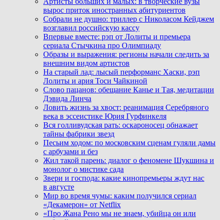
Артисты больших и малых: в творческие вузы
вырос приток иностранных абитуриентов
Собрали не душно: триллер с Николасом Кейджем
возглавил российскую кассу
Впервые вместе: рэп от Лолиты и премьера
сериала Стычкина про Олимпиаду
Образы и выражения: регионы начали следить за
внешним видом артистов
На старый лад: лысый перформанс Хаски, рэп
Лолиты и ария Тоси Чайкиной
Слово пацанов: обещание Канье и Тая, медитации
Дэвида Линча
Ловить жизнь за хвост: реанимация Серебряного
века в эссеистике Юрия Гурфинкеля
Вся голливудская рать: оскароносец обнажает
тайны фабрики звезд
Песьим ходом: по московским сценам гуляли дамы
с арбузами и без
Жил такой парень: диалог о феномене Шукшина и
монолог о мистике сада
Звери и господа: какие кинопремьеры ждут нас
в августе
Мир во время чумы: каким получился сериал
«Декамерон» от Netflix
«Про Жана Рено мы не знаем, убийца он или