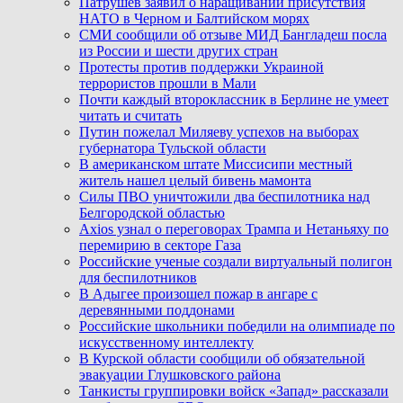
Патрушев заявил о наращивании присутствия
НАТО в Черном и Балтийском морях
СМИ сообщили об отзыве МИД Бангладеш посла
из России и шести других стран
Протесты против поддержки Украиной
террористов прошли в Мали
Почти каждый второклассник в Берлине не умеет
читать и считать
Путин пожелал Миляеву успехов на выборах
губернатора Тульской области
В американском штате Миссисипи местный
житель нашел целый бивень мамонта
Силы ПВО уничтожили два беспилотника над
Белгородской областью
Axios узнал о переговорах Трампа и Нетаньяху по
перемирию в секторе Газа
Российские ученые создали виртуальный полигон
для беспилотников
В Адыгее произошел пожар в ангаре с
деревянными поддонами
Российские школьники победили на олимпиаде по
искусственному интеллекту
В Курской области сообщили об обязательной
эвакуации Глушковского района
Танкисты группировки войск «Запад» рассказали