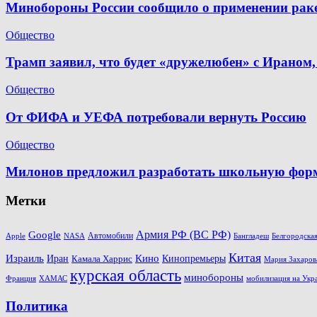
Минобороны России сообщило о применении раке
Общество
Трамп заявил, что будет «дружелюбен» с Ираном,
Общество
От ФИФА и УЕФА потребовали вернуть Россию
Общество
Милонов предложил разработать школьную форму
Метки
Армия РФ (ВС РФ)
Google
Автомобили
Apple
Белгородская
NASA
Бангладеш
Китая
Кино
Израиль
Иран
Кинопремьеры
Камала Харрис
Мария Захаров
курская область
минобороны
Франция
ХАМАС
мобилизация на Укр
Политика