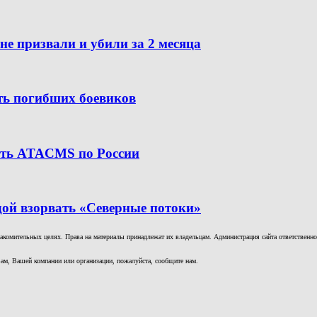
е призвали и убили за 2 месяца
ить погибших боевиков
бить ATACMS по России
дой взорвать «Северные потоки»
комительных целях. Права на материалы принадлежат их владельцам. Администрация сайта ответственност
ам, Вашей компании или организации, пожалуйста, сообщите нам.