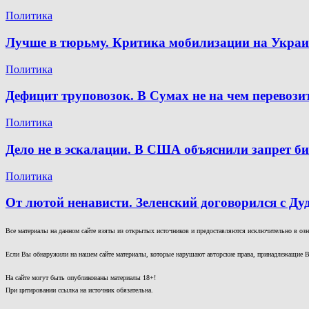
Политика
Лучше в тюрьму. Критика мобилизации на Украин
Политика
Дефицит труповозок. В Сумах не на чем перевоз
Политика
Дело не в эскалации. В США объяснили запрет 
Политика
От лютой ненависти. Зеленский договорился с Ду
Все материалы на данном сайте взяты из открытых источников и предоставляются исключительно в озна
Если Вы обнаружили на нашем сайте материалы, которые нарушают авторские права, принадлежащие В
На сайте могут быть опубликованы материалы 18+!
При цитировании ссылка на источник обязательна.