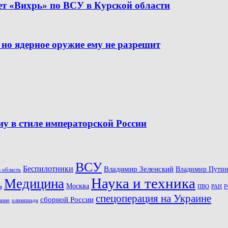
т «Вихрь» по ВСУ в Курской области
 но ядерное оружие ему не разрешит
 в стиле императорской России
ВСУ
Беспилотники
Владимир Зеленский
Владимир Пути
 область
Наука и техника
Медицина
Москва
ПВО
Р
а
РАН
спецоперация на Украине
сборной России
олимпиада
аине