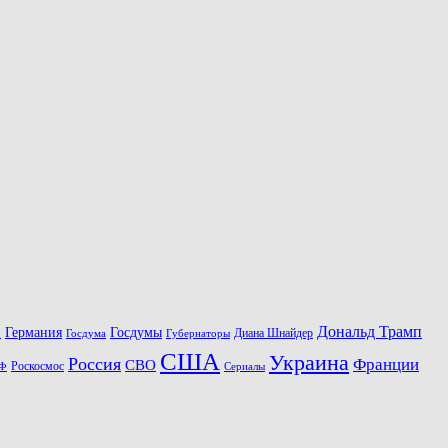
Дональд Трамп
Госдумы
н
Германия
Диана Шнайдер
Госдума
Губернаторы
США
Украина
Россия
Франции
СВО
Роскосмос
Ф
Сериалы