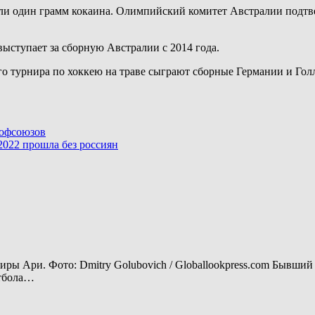
ли один грамм кокаина. Олимпийский комитет Австралии подтве
ыступает за сборную Австралии с 2014 года.
го турнира по хоккею на траве сыграют сборные Германии и Го
рофсоюзов
022 прошла без россиян
ы Ари. Фото: Dmitry Golubovich / Globallookpress.com Бывши
утбола…