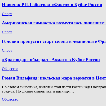
Новичок РПЛ обыграл «Факел» в Кубке России
Спорт
Американская гимнастка возмутилась лишением 
Спорт
Головин пропустит старт сезона в чемпионате Фр
Спорт
«Краснодар» обыграл «Ахмат» в Кубке России
Общество
Роман Вильфанд: июльская жара вернется в Цен
По словам синоптика, жителей этой части России ждет возвращ
градуса. По словам синоптика, в пятницу,…
Общество