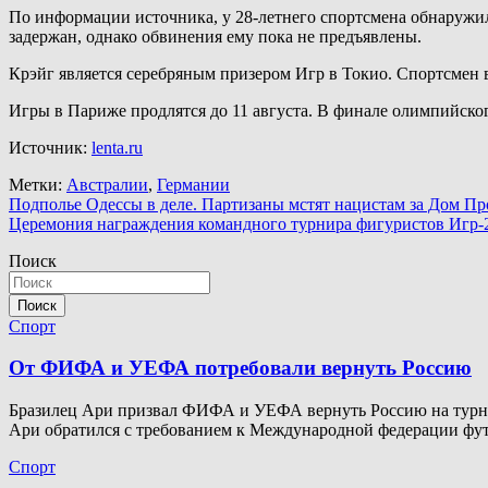
По информации источника, у 28-летнего спортсмена обнаружи
задержан, однако обвинения ему пока не предъявлены.
Крэйг является серебряным призером Игр в Токио. Спортсмен в
Игры в Париже продлятся до 11 августа. В финале олимпийско
Источник:
lenta.ru
Метки:
Австралии
,
Германии
Навигация
Подполье Одессы в деле. Партизаны мстят нацистам за Дом П
Церемония награждения командного турнира фигуристов Игр-2
по
Поиск
записям
Поиск
Спорт
От ФИФА и УЕФА потребовали вернуть Россию
Бразилец Ари призвал ФИФА и УЕФА вернуть Россию на турнир
Ари обратился с требованием к Международной федерации ф
Спорт