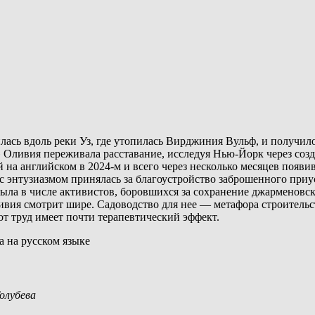
лась вдоль реки Уз, где утопилась Вирджиния Вульф, и получил
 Оливия переживала расставание, исследуя Нью-Йорк через созд
 на английском в 2024-м и всего через несколько месяцев появ
с энтузиазмом принялась за благоустройство заброшенного приус
ла в числе активистов, боровшихся за сохранение джарменовск
ивия смотрит шире. Садоводство для нее — метафора строительс
от труд имеет почти терапевтический эффект.
 на русском языке
олубева