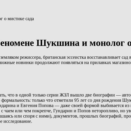
г о мистике сада
феномене Шукшина и монолог о
емляком режиссера, британская эссеистка восстанавливает сад 
книжные новинки продолжают появляться на прилавках магазино
ать, что в одной только серии ЖЗЛ вышло две биографии — авт
 формальность: только что отметили 95 лет со дня рождения Шу
ндарина и Евгения Попова — даже своей формой выбивается из п
 с чаем или чем покрепче, Гундарин и Попов неторопливо, но ув
шаясь или споря с ними), документов, прошлых биографий, про
ое исследование.