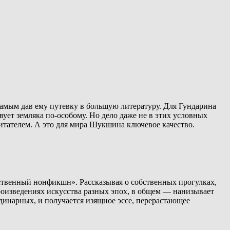
самым дав ему путевку в большую литературу. Для Гундарина
ует земляка по-особому. Но дело даже не в этих условных
с читателем. А это для мира Шукшина ключевое качество.
ственный нонфикшн». Рассказывая о собственных прогулках,
роизведениях искусства разных эпох, в общем — нанизывает
динарных, и получается изящное эссе, перерастающее