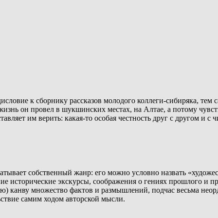
дисловие к сборнику рассказов молодого коллеги-сибиряка, тем 
изнь он провел в шукшинских местах, на Алтае, а потому чувств
аставляет им верить: какая-то особая честность друг с другом и 
атывает собственный жанр: его можно условно назвать «художе
ние исторические экскурсы, соображения о гениях прошлого и п
ю) канву множество фактов и размышлений, подчас весьма неор
ствие самим ходом авторской мысли.