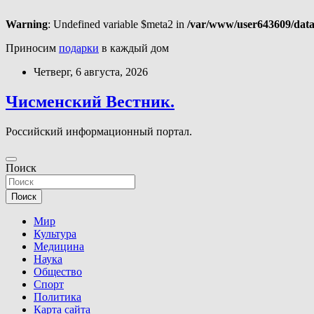
Warning
: Undefined variable $meta2 in
/var/www/user643609/data
Приносим
подарки
в каждый дом
Перейти
Четверг, 6 августа, 2026
к
содержимому
Чисменский Вестник.
Российский информационный портал.
Поиск
Поиск
Мир
Культура
Медицина
Наука
Общество
Спорт
Политика
Карта сайта