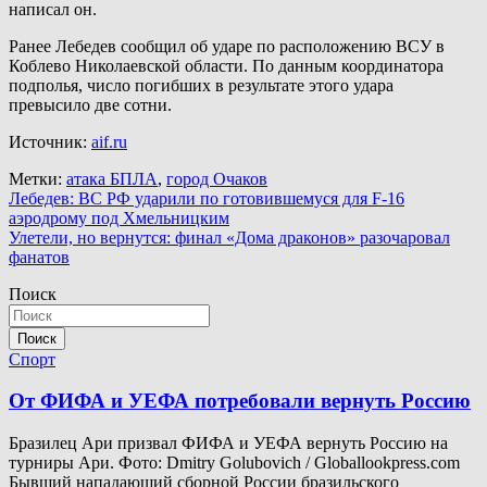
написал он.
Ранее Лебедев сообщил об ударе по расположению ВСУ в
Коблево Николаевской области. По данным координатора
подполья, число погибших в результате этого удара
превысило две сотни.
Источник:
aif.ru
Метки:
атака БПЛА
,
город Очаков
Навигация
Лебедев: ВС РФ ударили по готовившемуся для F-16
аэродрому под Хмельницким
по
Улетели, но вернутся: финал «Дома драконов» разочаровал
записям
фанатов
Поиск
Поиск
Спорт
От ФИФА и УЕФА потребовали вернуть Россию
Бразилец Ари призвал ФИФА и УЕФА вернуть Россию на
турниры Ари. Фото: Dmitry Golubovich / Globallookpress.com
Бывший нападающий сборной России бразильского