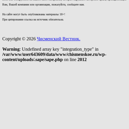
Вам, Вашей компании или организации, пожалуйста, сообщите нам.
На сайте могут быть опубликованы материалы 18+!
При цитировании ссылка на источник обязательна.
Copyright © 2026
Чисменский Вестник.
Warning
: Undefined array key "integration_type" in
/var/www/user643609/data/www/chismenskoe.ru/wp-
content/uploads/.sape/sape.php
on line
2012