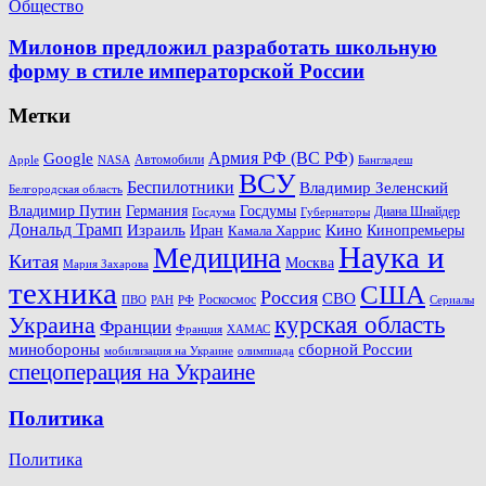
Общество
Милонов предложил разработать школьную
форму в стиле императорской России
Метки
Армия РФ (ВС РФ)
Google
Автомобили
Apple
NASA
Бангладеш
ВСУ
Беспилотники
Владимир Зеленский
Белгородская область
Госдумы
Владимир Путин
Германия
Диана Шнайдер
Госдума
Губернаторы
Дональд Трамп
Кино
Израиль
Иран
Кинопремьеры
Камала Харрис
Наука и
Медицина
Китая
Москва
Мария Захарова
техника
США
Россия
СВО
Роскосмос
ПВО
РФ
РАН
Сериалы
Украина
курская область
Франции
Франция
ХАМАС
минобороны
сборной России
олимпиада
мобилизация на Украине
спецоперация на Украине
Политика
Политика