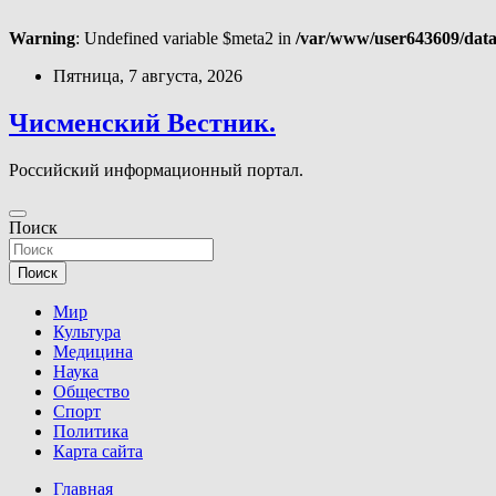
Warning
: Undefined variable $meta2 in
/var/www/user643609/data
Перейти
Пятница, 7 августа, 2026
к
содержимому
Чисменский Вестник.
Российский информационный портал.
Поиск
Поиск
Мир
Культура
Медицина
Наука
Общество
Спорт
Политика
Карта сайта
Главная