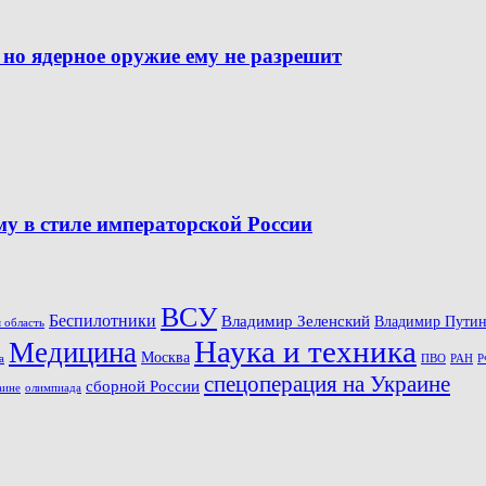
 но ядерное оружие ему не разрешит
 в стиле императорской России
ВСУ
Беспилотники
Владимир Зеленский
Владимир Пути
 область
Наука и техника
Медицина
Москва
ПВО
Р
а
РАН
спецоперация на Украине
сборной России
олимпиада
аине