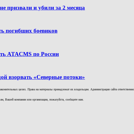
е призвали и убили за 2 месяца
ить погибших боевиков
бить ATACMS по России
дой взорвать «Северные потоки»
комительных целях. Права на материалы принадлежат их владельцам. Администрация сайта ответственност
ам, Вашей компании или организации, пожалуйста, сообщите нам.