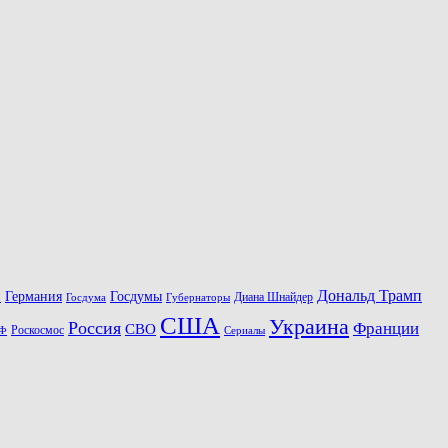
Дональд Трамп
Госдумы
н
Германия
Диана Шнайдер
Госдума
Губернаторы
США
Украина
Россия
Франции
СВО
Роскосмос
Ф
Сериалы