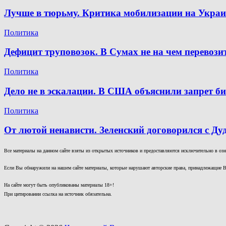
Лучше в тюрьму. Критика мобилизации на Украин
Политика
Дефицит труповозок. В Сумах не на чем перевоз
Политика
Дело не в эскалации. В США объяснили запрет 
Политика
От лютой ненависти. Зеленский договорился с Ду
Все материалы на данном сайте взяты из открытых источников и предоставляются исключительно в озна
Если Вы обнаружили на нашем сайте материалы, которые нарушают авторские права, принадлежащие В
На сайте могут быть опубликованы материалы 18+!
При цитировании ссылка на источник обязательна.