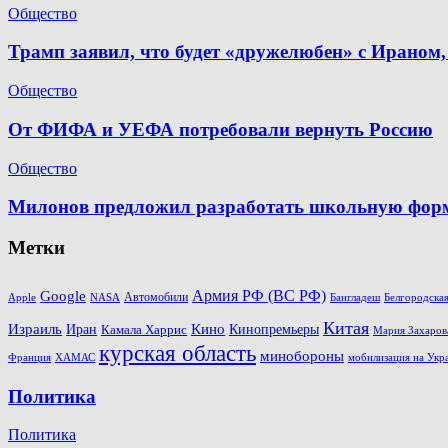
Общество
Трамп заявил, что будет «дружелюбен» с Ираном,
Общество
От ФИФА и УЕФА потребовали вернуть Россию
Общество
Милонов предложил разработать школьную форму
Метки
Армия РФ (ВС РФ)
Google
Автомобили
Apple
Белгородская
NASA
Бангладеш
Китая
Кино
Израиль
Иран
Кинопремьеры
Камала Харрис
Мария Захаров
курская область
минобороны
Франция
ХАМАС
мобилизация на Укр
Политика
Политика