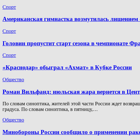
Спорт
Американская гимнастка возмутилась лишением 
Спорт
Головин пропустит старт сезона в чемпионате Фр
Спорт
«Краснодар» обыграл «Ахмат» в Кубке России
Общество
Роман Вильфанд: июльская жара вернется в Цен
По словам синоптика, жителей этой части России ждет возвращ
градуса. По словам синоптика, в пятницу,…
Общество
Минобороны России сообщило о применении раке