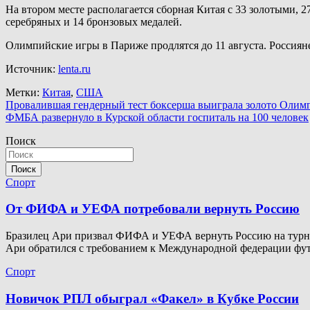
На втором месте располагается сборная Китая с 33 золотыми, 
серебряных и 14 бронзовых медалей.
Олимпийские игры в Париже продлятся до 11 августа. Россиян
Источник:
lenta.ru
Метки:
Китая
,
США
Навигация
Провалившая гендерный тест боксерша выиграла золото Олим
ФМБА развернуло в Курской области госпиталь на 100 человек
по
Поиск
записям
Поиск
Спорт
От ФИФА и УЕФА потребовали вернуть Россию
Бразилец Ари призвал ФИФА и УЕФА вернуть Россию на турнир
Ари обратился с требованием к Международной федерации ф
Спорт
Новичок РПЛ обыграл «Факел» в Кубке России