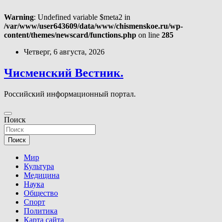
Warning
: Undefined variable $meta2 in
/var/www/user643609/data/www/chismenskoe.ru/wp-
content/themes/newscard/functions.php
on line
285
Перейти
Четверг, 6 августа, 2026
к
содержимому
Чисменский Вестник.
Российский информационный портал.
Поиск
Поиск
Мир
Культура
Медицина
Наука
Общество
Спорт
Политика
Карта сайта