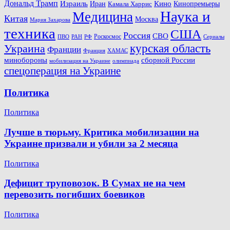
Дональд Трамп
Кино
Израиль
Иран
Кинопремьеры
Камала Харрис
Наука и
Медицина
Китая
Москва
Мария Захарова
техника
США
Россия
СВО
Роскосмос
ПВО
РФ
РАН
Сериалы
Украина
курская область
Франции
Франция
ХАМАС
минобороны
сборной России
олимпиада
мобилизация на Украине
спецоперация на Украине
Политика
Политика
Лучше в тюрьму. Критика мобилизации на
Украине призвали и убили за 2 месяца
Политика
Дефицит труповозок. В Сумах не на чем
перевозить погибших боевиков
Политика