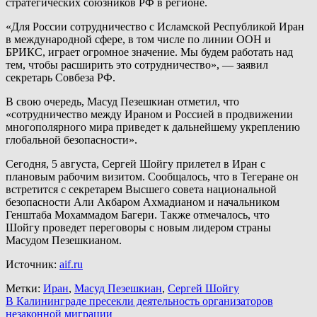
стратегических союзников РФ в регионе.
«Для России сотрудничество с Исламской Республикой Иран
в международной сфере, в том числе по линии ООН и
БРИКС, играет огромное значение. Мы будем работать над
тем, чтобы расширить это сотрудничество», — заявил
секретарь Совбеза РФ.
В свою очередь, Масуд Пезешкиан отметил, что
«сотрудничество между Ираном и Россией в продвижении
многополярного мира приведет к дальнейшему укреплению
глобальной безопасности».
Сегодня, 5 августа, Сергей Шойгу прилетел в Иран с
плановым рабочим визитом. Сообщалось, что в Тегеране он
встретится с секретарем Высшего совета национальной
безопасности Али Акбаром Ахмадианом и начальником
Генштаба Мохаммадом Багери. Также отмечалось, что
Шойгу проведет переговоры с новым лидером страны
Масудом Пезешкианом.
Источник:
aif.ru
Метки:
Иран
,
Масуд Пезешкиан
,
Сергей Шойгу
Навигация
В Калининграде пресекли деятельность организаторов
незаконной миграции