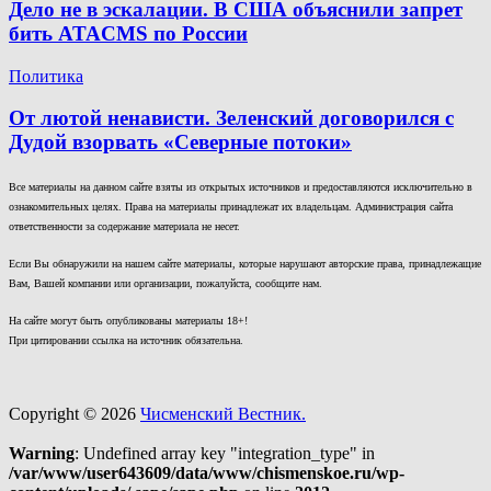
Дело не в эскалации. В США объяснили запрет
бить ATACMS по России
Политика
От лютой ненависти. Зеленский договорился с
Дудой взорвать «Северные потоки»
Все материалы на данном сайте взяты из открытых источников и предоставляются исключительно в
ознакомительных целях. Права на материалы принадлежат их владельцам. Администрация сайта
ответственности за содержание материала не несет.
Если Вы обнаружили на нашем сайте материалы, которые нарушают авторские права, принадлежащие
Вам, Вашей компании или организации, пожалуйста, сообщите нам.
На сайте могут быть опубликованы материалы 18+!
При цитировании ссылка на источник обязательна.
Copyright © 2026
Чисменский Вестник.
Warning
: Undefined array key "integration_type" in
/var/www/user643609/data/www/chismenskoe.ru/wp-