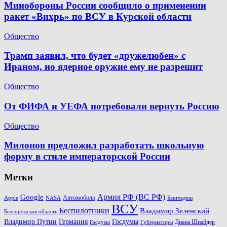
Минобороны России сообщило о применении
ракет «Вихрь» по ВСУ в Курской области
Общество
Трамп заявил, что будет «дружелюбен» с
Ираном, но ядерное оружие ему не разрешит
Общество
От ФИФА и УЕФА потребовали вернуть Россию
Общество
Милонов предложил разработать школьную
форму в стиле императорской России
Метки
Армия РФ (ВС РФ)
Google
Автомобили
Apple
NASA
Бангладеш
ВСУ
Беспилотники
Владимир Зеленский
Белгородская область
Госдумы
Владимир Путин
Германия
Диана Шнайдер
Госдума
Губернаторы