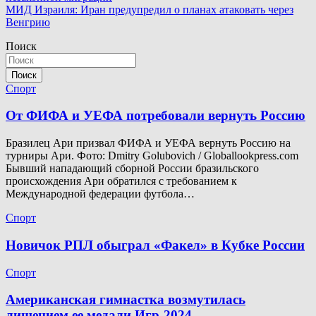
по
МИД Израиля: Иран предупредил о планах атаковать через
записям
Венгрию
Поиск
Поиск
Спорт
От ФИФА и УЕФА потребовали вернуть Россию
Бразилец Ари призвал ФИФА и УЕФА вернуть Россию на
турниры Ари. Фото: Dmitry Golubovich / Globallookpress.com
Бывший нападающий сборной России бразильского
происхождения Ари обратился с требованием к
Международной федерации футбола…
Спорт
Новичок РПЛ обыграл «Факел» в Кубке России
Спорт
Американская гимнастка возмутилась
лишением ее медали Игр-2024