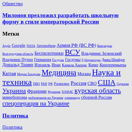
Общество
Милонов предложил разработать школьную
форму в стиле императорской России
Метки
Армия РФ (ВС РФ)
Google
Автомобили
Apple
NASA
Бангладеш
ВСУ
Беспилотники
Владимир Зеленский
Белгородская область
Госдумы
Владимир Путин
Германия
Диана Шнайдер
Госдума
Губернаторы
Дональд Трамп
Кино
Израиль
Иран
Кинопремьеры
Камала Харрис
Наука и
Медицина
Китая
Москва
Мария Захарова
техника
США
Россия
СВО
Роскосмос
ПВО
РФ
РАН
Сериалы
Украина
курская область
Франции
Франция
ХАМАС
минобороны
сборной России
олимпиада
мобилизация на Украине
спецоперация на Украине
Политика
Политика