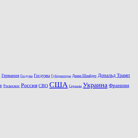
Дональд Трамп
Госдумы
н
Германия
Диана Шнайдер
Госдума
Губернаторы
США
Украина
Россия
Франции
СВО
Роскосмос
Ф
Сериалы