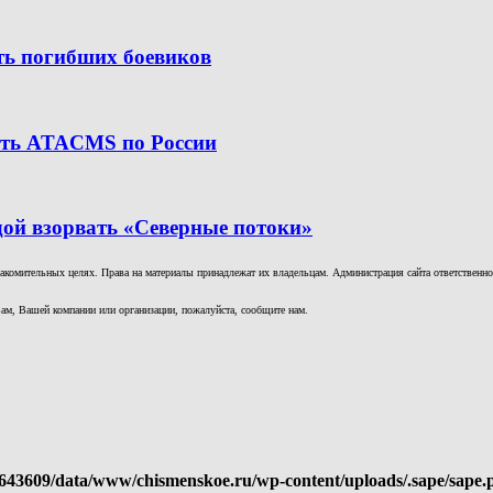
ить погибших боевиков
бить ATACMS по России
дой взорвать «Северные потоки»
комительных целях. Права на материалы принадлежат их владельцам. Администрация сайта ответственност
ам, Вашей компании или организации, пожалуйста, сообщите нам.
643609/data/www/chismenskoe.ru/wp-content/uploads/.sape/sape.