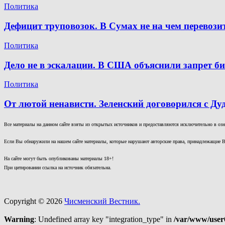
Политика
Дефицит труповозок. В Сумах не на чем перевоз
Политика
Дело не в эскалации. В США объяснили запрет 
Политика
От лютой ненависти. Зеленский договорился с Ду
Все материалы на данном сайте взяты из открытых источников и предоставляются исключительно в озна
Если Вы обнаружили на нашем сайте материалы, которые нарушают авторские права, принадлежащие В
На сайте могут быть опубликованы материалы 18+!
При цитировании ссылка на источник обязательна.
Copyright © 2026
Чисменский Вестник.
Warning
: Undefined array key "integration_type" in
/var/www/user