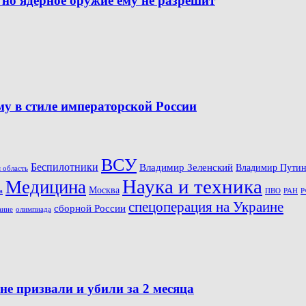
 но ядерное оружие ему не разрешит
 в стиле императорской России
ВСУ
Беспилотники
Владимир Зеленский
Владимир Пути
 область
Наука и техника
Медицина
Москва
ПВО
Р
а
РАН
спецоперация на Украине
сборной России
олимпиада
аине
е призвали и убили за 2 месяца