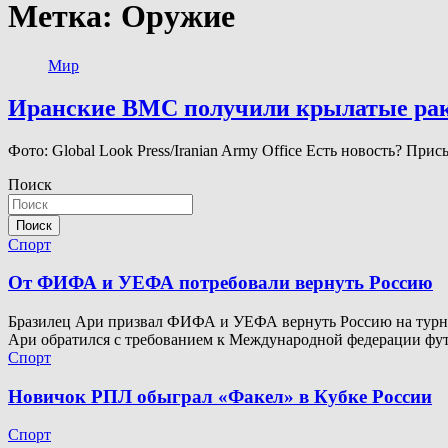
Метка:
Оружие
Мир
Иранские ВМС получили крылатые рак
Фото: Global Look Press/Iranian Army Office Есть новость? П
Поиск
Поиск
Спорт
От ФИФА и УЕФА потребовали вернуть Россию
Бразилец Ари призвал ФИФА и УЕФА вернуть Россию на турнир
Ари обратился с требованием к Международной федерации фу
Спорт
Новичок РПЛ обыграл «Факел» в Кубке России
Спорт