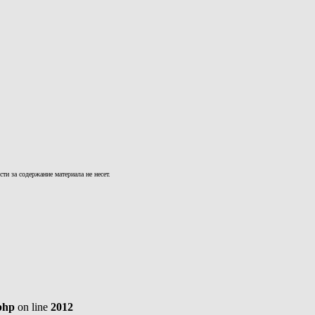
и за содержание материала не несет.
php
on line
2012