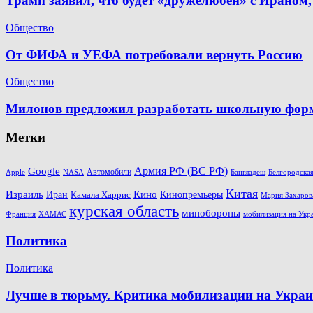
Трамп заявил, что будет «дружелюбен» с Ираном,
Общество
От ФИФА и УЕФА потребовали вернуть Россию
Общество
Милонов предложил разработать школьную форму
Метки
Армия РФ (ВС РФ)
Google
Автомобили
Apple
Белгородская
NASA
Бангладеш
Китая
Кино
Израиль
Иран
Кинопремьеры
Камала Харрис
Мария Захаров
курская область
минобороны
Франция
ХАМАС
мобилизация на Укр
Политика
Политика
Лучше в тюрьму. Критика мобилизации на Украин