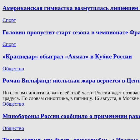
Американская гимнастка возмутилась лишением 
Спорт
Головин пропустит старт сезона в чемпионате Фр
Спорт
«Краснодар» обыграл «Ахмат» в Кубке России
Общество
Роман Вильфанд: июльская жара вернется в Цен
По словам синоптика, жителей этой части России ждет возвращ
градуса. По словам синоптика, в пятницу, 16 августа, в Москв
Общество
Минобороны России сообщило о применении раке
Общество