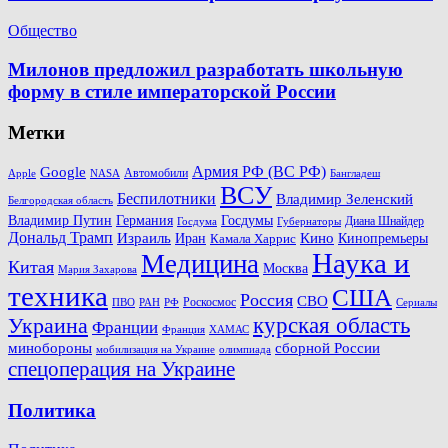
Общество
Милонов предложил разработать школьную
форму в стиле императорской России
Метки
Армия РФ (ВС РФ)
Google
Автомобили
Apple
NASA
Бангладеш
ВСУ
Беспилотники
Владимир Зеленский
Белгородская область
Госдумы
Владимир Путин
Германия
Диана Шнайдер
Госдума
Губернаторы
Дональд Трамп
Кино
Израиль
Иран
Кинопремьеры
Камала Харрис
Наука и
Медицина
Китая
Москва
Мария Захарова
техника
США
Россия
СВО
Роскосмос
ПВО
РФ
РАН
Сериалы
Украина
курская область
Франции
Франция
ХАМАС
минобороны
сборной России
олимпиада
мобилизация на Украине
спецоперация на Украине
Политика