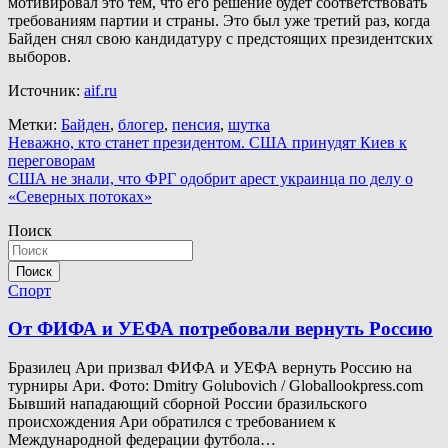
мотивировал это тем, что его решение будет соответствовать
требованиям партии и страны. Это был уже третий раз, когда
Байден снял свою кандидатуру с предстоящих президентских
выборов.
Источник:
aif.ru
Метки:
Байден
,
блогер
,
пенсия
,
шутка
Навигация
Неважно, кто станет президентом. США принудят Киев к
переговорам
по
США не знали, что ФРГ одобрит арест украинца по делу о
записям
«Северных потоках»
Поиск
Поиск
Спорт
От ФИФА и УЕФА потребовали вернуть Россию
Бразилец Ари призвал ФИФА и УЕФА вернуть Россию на
турниры Ари. Фото: Dmitry Golubovich / Globallookpress.com
Бывший нападающий сборной России бразильского
происхождения Ари обратился с требованием к
Международной федерации футбола…