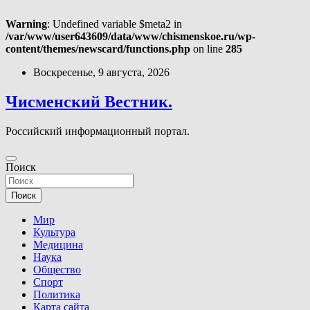
Warning
: Undefined variable $meta2 in
/var/www/user643609/data/www/chismenskoe.ru/wp-
content/themes/newscard/functions.php
on line
285
Перейти
Воскресенье, 9 августа, 2026
к
содержимому
Чисменский Вестник.
Российский информационный портал.
Поиск
Поиск
Мир
Культура
Медицина
Наука
Общество
Спорт
Политика
Карта сайта