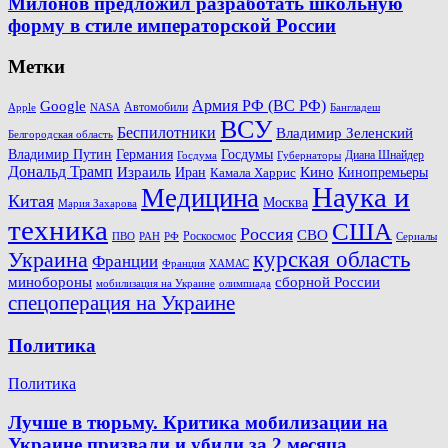
Милонов предложил разработать школьную
форму в стиле императорской России
Метки
Армия РФ (ВС РФ)
Google
Автомобили
Apple
NASA
Бангладеш
ВСУ
Беспилотники
Владимир Зеленский
Белгородская область
Госдумы
Владимир Путин
Германия
Диана Шнайдер
Госдума
Губернаторы
Дональд Трамп
Кино
Израиль
Иран
Кинопремьеры
Камала Харрис
Наука и
Медицина
Китая
Москва
Мария Захарова
техника
США
Россия
СВО
Роскосмос
ПВО
РФ
РАН
Сериалы
Украина
курская область
Франции
Франция
ХАМАС
минобороны
сборной России
олимпиада
мобилизация на Украине
спецоперация на Украине
Политика
Политика
Лучше в тюрьму. Критика мобилизации на
Украине призвали и убили за 2 месяца