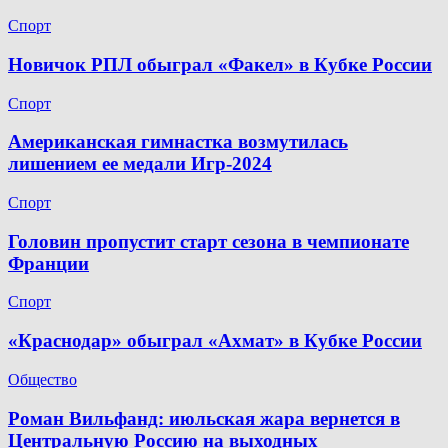
Спорт
Новичок РПЛ обыграл «Факел» в Кубке России
Спорт
Американская гимнастка возмутилась
лишением ее медали Игр-2024
Спорт
Головин пропустит старт сезона в чемпионате
Франции
Спорт
«Краснодар» обыграл «Ахмат» в Кубке России
Общество
Роман Вильфанд: июльская жара вернется в
Центральную Россию на выходных