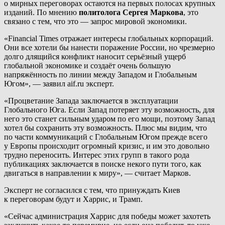
о мирных переговорах остаются на первых полосах крупных
изданий. По мнению
политолога Сергея Маркова
, это
связано с тем, что это — запрос мировой экономики.
«Financial Times отражает интересы глобальных корпораций.
Они все хотели бы нанести поражение России, но чрезмерно
долго длящийся конфликт наносит серьёзный ущерб
глобальной экономике и создаёт очень большую
напряжённость по линии между Западом и Глобальным
Югом», — заявил aif.ru эксперт.
«Процветание Запада заключается в эксплуатации
Глобального Юга. Если Запад потеряет эту возможность, для
него это станет сильным ударом по его мощи, поэтому Запад
хотел бы сохранить эту возможность. Плюс мы видим, что
по части коммуникаций с Глобальным Югом прежде всего
у Европы происходит огромный кризис, и им это довольно
трудно переносить. Интерес этих групп в такого рода
публикациях заключается в поиске некого пути того, как
двигаться в направлении к миру», — считает Марков.
Эксперт не согласился с тем, что принуждать Киев
к переговорам будут и Харрис, и Трамп.
«Сейчас администрация Харрис для победы может захотеть