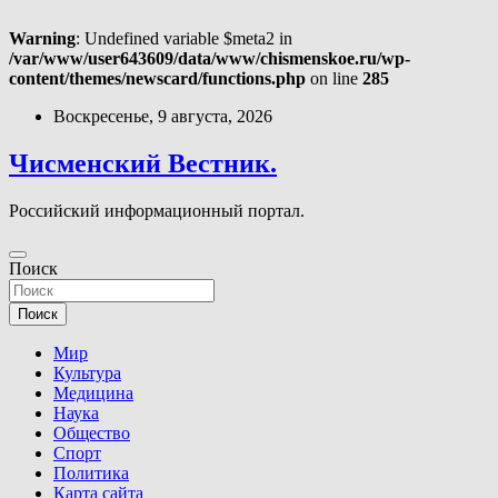
Warning
: Undefined variable $meta2 in
/var/www/user643609/data/www/chismenskoe.ru/wp-
content/themes/newscard/functions.php
on line
285
Перейти
Воскресенье, 9 августа, 2026
к
содержимому
Чисменский Вестник.
Российский информационный портал.
Поиск
Поиск
Мир
Культура
Медицина
Наука
Общество
Спорт
Политика
Карта сайта