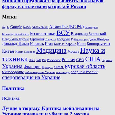
Милонов предложил разработать школьную
форму в стиле императорской России
Метки
Армия РФ (ВС РФ)
Google
Автомобили
Apple
NASA
Бангладеш
ВСУ
Беспилотники
Владимир Зеленский
Белгородская область
Госдумы
Владимир Путин
Германия
Диана Шнайдер
Госдума
Губернаторы
Дональд Трамп
Кино
Израиль
Иран
Кинопремьеры
Камала Харрис
Наука и
Медицина
Китая
Москва
Мария Захарова
техника
США
Россия
СВО
Роскосмос
ПВО
РФ
РАН
Сериалы
Украина
курская область
Франции
Франция
ХАМАС
минобороны
сборной России
олимпиада
мобилизация на Украине
спецоперация на Украине
Политика
Политика
Лучше в тюрьму. Критика мобилизации на
Украине призвали и убили за 2 месяца