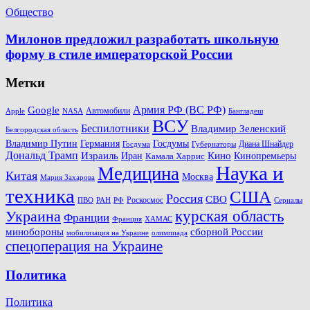
Общество
Милонов предложил разработать школьную
форму в стиле императорской России
Метки
Армия РФ (ВС РФ)
Google
Автомобили
Apple
NASA
Бангладеш
ВСУ
Беспилотники
Владимир Зеленский
Белгородская область
Госдумы
Владимир Путин
Германия
Диана Шнайдер
Госдума
Губернаторы
Дональд Трамп
Кино
Израиль
Иран
Кинопремьеры
Камала Харрис
Наука и
Медицина
Китая
Москва
Мария Захарова
техника
США
Россия
СВО
Роскосмос
ПВО
РФ
РАН
Сериалы
Украина
курская область
Франции
Франция
ХАМАС
минобороны
сборной России
олимпиада
мобилизация на Украине
спецоперация на Украине
Политика
Политика