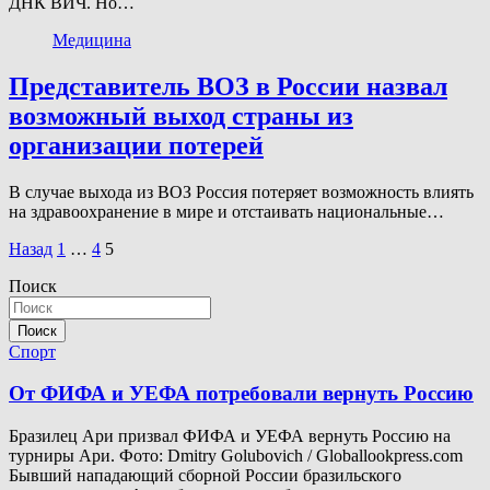
ДНК ВИЧ. Но…
Медицина
Представитель ВОЗ в России назвал
возможный выход страны из
организации потерей
В случае выхода из ВОЗ Россия потеряет возможность влиять
на здравоохранение в мире и отстаивать национальные…
Пагинация
Назад
1
…
4
5
записей
Поиск
Поиск
Спорт
От ФИФА и УЕФА потребовали вернуть Россию
Бразилец Ари призвал ФИФА и УЕФА вернуть Россию на
турниры Ари. Фото: Dmitry Golubovich / Globallookpress.com
Бывший нападающий сборной России бразильского